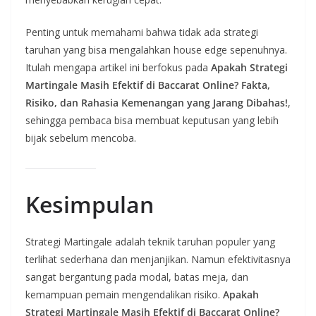
Penting untuk memahami bahwa tidak ada strategi
taruhan yang bisa mengalahkan house edge sepenuhnya.
Itulah mengapa artikel ini berfokus pada
Apakah Strategi
Martingale Masih Efektif di Baccarat Online? Fakta,
Risiko, dan Rahasia Kemenangan yang Jarang Dibahas!
,
sehingga pembaca bisa membuat keputusan yang lebih
bijak sebelum mencoba.
Kesimpulan
Strategi Martingale adalah teknik taruhan populer yang
terlihat sederhana dan menjanjikan. Namun efektivitasnya
sangat bergantung pada modal, batas meja, dan
kemampuan pemain mengendalikan risiko.
Apakah
Strategi Martingale Masih Efektif di Baccarat Online?