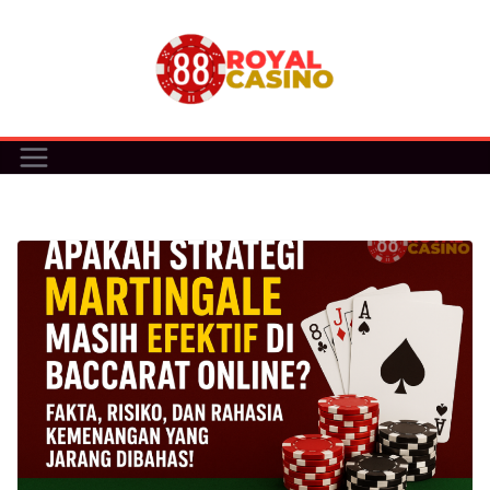
Skip
to
content