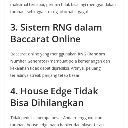
maksimal tercapai, pemain tidak bisa lagi menggandakan
taruhan, sehingga strategi otomatis gagal.
3. Sistem RNG dalam
Baccarat Online
Baccarat online yang menggunakan
RNG (Random
Number Generator)
membuat pola kemenangan dan
kekalahan tidak dapat diprediksi. Artinya, peluang
terjadinya streak panjang tetap besar.
4. House Edge Tidak
Bisa Dihilangkan
Tidak peduli seberapa besar Anda menggandakan
taruhan, house edge pada banker dan player tetap