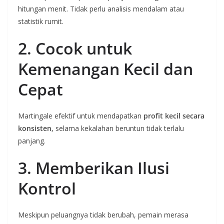
hitungan menit. Tidak perlu analisis mendalam atau
statistik rumit.
2. Cocok untuk
Kemenangan Kecil dan
Cepat
Martingale efektif untuk mendapatkan
profit kecil secara
konsisten
, selama kekalahan beruntun tidak terlalu
panjang.
3. Memberikan Ilusi
Kontrol
Meskipun peluangnya tidak berubah, pemain merasa