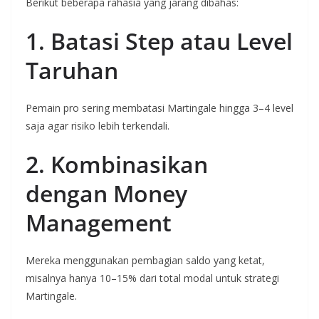
Berikut beberapa rahasia yang jarang dibahas:
1. Batasi Step atau Level
Taruhan
Pemain pro sering membatasi Martingale hingga 3–4 level
saja agar risiko lebih terkendali.
2. Kombinasikan
dengan Money
Management
Mereka menggunakan pembagian saldo yang ketat,
misalnya hanya 10–15% dari total modal untuk strategi
Martingale.