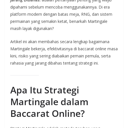
dipahami sebelum mencoba menggunakannya. Di era
platform modern dengan batas meja, RNG, dan sistem
permainan yang semakin ketat, benarkah Martingale
masih layak digunakan?
Artikel ini akan membahas secara lengkap bagaimana
Martingale bekerja, efektivitasnya di baccarat online masa
kini, risiko yang sering diabaikan pemain pemula, serta
rahasia yang jarang dibahas tentang strategi ini.
Apa Itu Strategi
Martingale dalam
Baccarat Online?