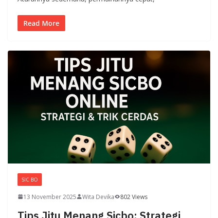
Read More
SIC BO
13 November 2025
Wita Devika
802 Views
Tips Jitu Menang Sicbo: Strategi