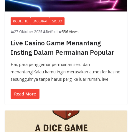
ROULETTE
BACCARAT
SIC BO
27 Oktober 2025
Reffsoll
556 Views
Live Casino Game Menantang
Insting Dalam Permainan Popular
Hai, para penggemar permainan seru dan
menantang!Kalau kamu ingin merasakan atmosfer kasino
sesungguhnya tanpa harus pergi ke luar rumah, live
Read More