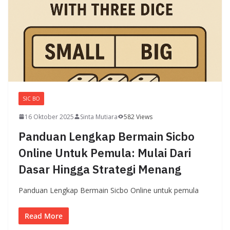
SIC BO
16 Oktober 2025
Sinta Mutiara
582 Views
Panduan Lengkap Bermain Sicbo
Online Untuk Pemula: Mulai Dari
Dasar Hingga Strategi Menang
Panduan Lengkap Bermain Sicbo Online untuk pemula
Read More