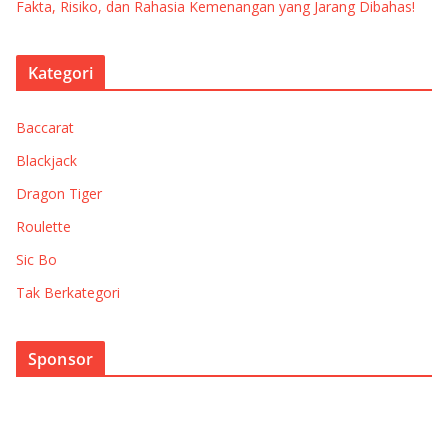
Fakta, Risiko, dan Rahasia Kemenangan yang Jarang Dibahas!
Kategori
Baccarat
Blackjack
Dragon Tiger
Roulette
Sic Bo
Tak Berkategori
Sponsor