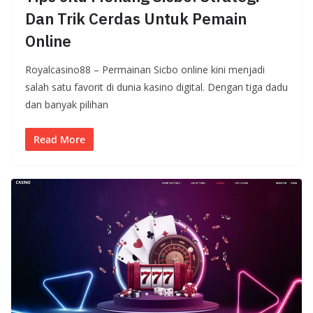
Dan Trik Cerdas Untuk Pemain
Online
Royalcasino88 – Permainan Sicbo online kini menjadi
salah satu favorit di dunia kasino digital. Dengan tiga dadu
dan banyak pilihan
Read More