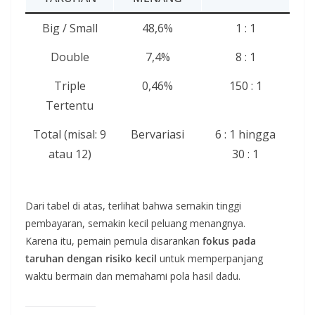
Big / Small
48,6%
1 : 1
Double
7,4%
8 : 1
Triple
0,46%
150 : 1
Tertentu
Total (misal: 9
Bervariasi
6 : 1 hingga
atau 12)
30 : 1
Dari tabel di atas, terlihat bahwa semakin tinggi
pembayaran, semakin kecil peluang menangnya.
Karena itu, pemain pemula disarankan
fokus pada
taruhan dengan risiko kecil
untuk memperpanjang
waktu bermain dan memahami pola hasil dadu.