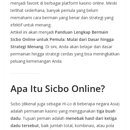
menjadi favorit di berbagai platform kasino online. Meski
terlihat sederhana, banyak pemula yang belum
memahami cara bermain yang benar dan strategi yang
efektif untuk menang.
Artikel ini akan menjadi
Panduan Lengkap Bermain
Sicbo Online untuk Pemula: Mulai dari Dasar hingga
Strategi Menang
. Di sini, Anda akan belajar dari dasar
permainan hingga strategi cerdas yang bisa meningkatkan
peluang kemenangan Anda.
Apa Itu Sicbo Online?
Sicbo (dikenal juga sebagai
Hi-Lo
di beberapa negara Asia)
adalah permainan kasino yang menggunakan
tiga buah
dadu
. Tujuan pemain adalah
menebak hasil dari ketiga
dadu tersebut
, baik jumlah total, kombinasi, atau pola