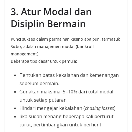
3. Atur Modal dan
Disiplin Bermain
Kunci sukses dalam permainan kasino apa pun, termasuk
Sicbo, adalah
manajemen modal (bankroll
management)
.
Beberapa tips dasar untuk pemula:
Tentukan batas kekalahan dan kemenangan
sebelum bermain.
Gunakan maksimal 5–10% dari total modal
untuk setiap putaran.
Hindari mengejar kekalahan (
chasing losses
).
Jika sudah menang beberapa kali berturut-
turut, pertimbangkan untuk berhenti