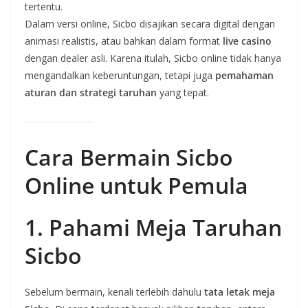
tertentu.
Dalam versi online, Sicbo disajikan secara digital dengan
animasi realistis, atau bahkan dalam format
live casino
dengan dealer asli. Karena itulah, Sicbo online tidak hanya
mengandalkan keberuntungan, tetapi juga
pemahaman
aturan dan strategi taruhan
yang tepat.
Cara Bermain Sicbo
Online untuk Pemula
1. Pahami Meja Taruhan
Sicbo
Sebelum bermain, kenali terlebih dahulu
tata letak meja