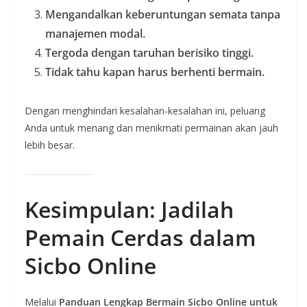
Mengandalkan keberuntungan semata tanpa
manajemen modal.
Tergoda dengan taruhan berisiko tinggi.
Tidak tahu kapan harus berhenti bermain.
Dengan menghindari kesalahan-kesalahan ini, peluang
Anda untuk menang dan menikmati permainan akan jauh
lebih besar.
Kesimpulan: Jadilah
Pemain Cerdas dalam
Sicbo Online
Melalui
Panduan Lengkap Bermain Sicbo Online untuk