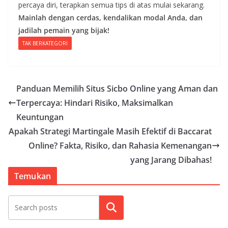
percaya diri, terapkan semua tips di atas mulai sekarang.
Mainlah dengan cerdas, kendalikan modal Anda, dan
jadilah pemain yang bijak!
TAK BERKATEGORI
Panduan Memilih Situs Sicbo Online yang Aman dan
Terpercaya: Hindari Risiko, Maksimalkan
Keuntungan
Apakah Strategi Martingale Masih Efektif di Baccarat
Online? Fakta, Risiko, dan Rahasia Kemenangan
yang Jarang Dibahas!
Temukan
Cari