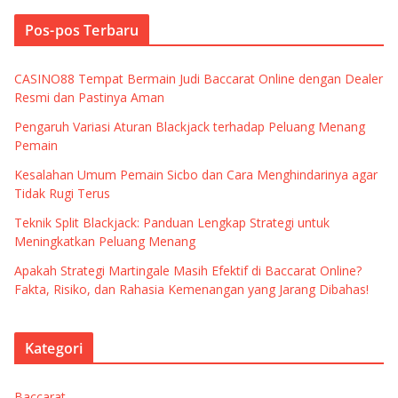
Pos-pos Terbaru
CASINO88 Tempat Bermain Judi Baccarat Online dengan Dealer
Resmi dan Pastinya Aman
Pengaruh Variasi Aturan Blackjack terhadap Peluang Menang
Pemain
Kesalahan Umum Pemain Sicbo dan Cara Menghindarinya agar
Tidak Rugi Terus
Teknik Split Blackjack: Panduan Lengkap Strategi untuk
Meningkatkan Peluang Menang
Apakah Strategi Martingale Masih Efektif di Baccarat Online?
Fakta, Risiko, dan Rahasia Kemenangan yang Jarang Dibahas!
Kategori
Baccarat