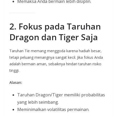
Memaksa Anda bermain lebih disiplin.
2. Fokus pada Taruhan
Dragon dan Tiger Saja
Taruhan Tie memang menggoda karena hadiah besar,
tetapi peluang menangnya sangat kecil. Jika fokus Anda
adalah bermain aman, sebaiknya hindari taruhan risiko
tinggi.
Alasan:
Taruhan Dragon/Tiger memiliki probabilitas
yang lebih seimbang.
Meminimalkan volatilitas permainan.