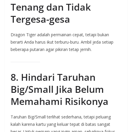
Tenang dan Tidak
Tergesa-gesa
Dragon Tiger adalah permainan cepat, tetapi bukan
berarti Anda harus ikut terburu-buru. Ambil jeda setiap
beberapa putaran agar pikiran tetap jernih.
8. Hindari Taruhan
Big/Small Jika Belum
Memahami Risikonya
Taruhan Big/Small terlihat sederhana, tetapi peluang
kalah karena kartu yang keluar tepat di batas sangat
besar. Untuk pemain yang ingin aman, sebaiknya fokus