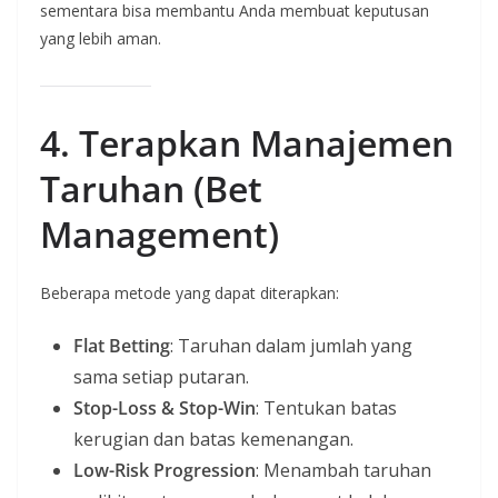
sementara bisa membantu Anda membuat keputusan
yang lebih aman.
4. Terapkan Manajemen
Taruhan (Bet
Management)
Beberapa metode yang dapat diterapkan:
Flat Betting
: Taruhan dalam jumlah yang
sama setiap putaran.
Stop-Loss & Stop-Win
: Tentukan batas
kerugian dan batas kemenangan.
Low-Risk Progression
: Menambah taruhan