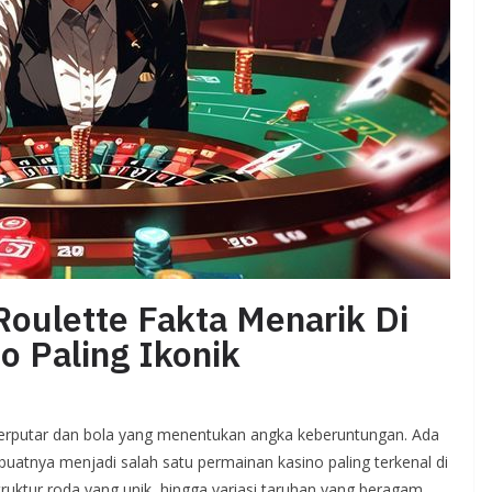
Roulette Fakta Menarik Di
o Paling Ikonik
berputar dan bola yang menentukan angka keberuntungan. Ada
atnya menjadi salah satu permainan kasino paling terkenal di
truktur roda yang unik, hingga variasi taruhan yang beragam,