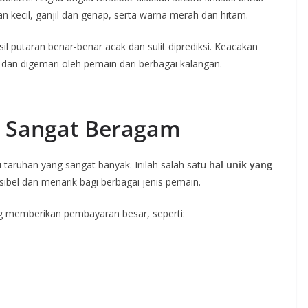
 kecil, ganjil dan genap, serta warna merah dan hitam.
sil putaran benar-benar acak dan sulit diprediksi. Keacakan
dan digemari oleh pemain dari berbagai kalangan.
g Sangat Beragam
 taruhan yang sangat banyak. Inilah salah satu
hal unik yang
ibel dan menarik bagi berbagai jenis pemain.
ng memberikan pembayaran besar, seperti: