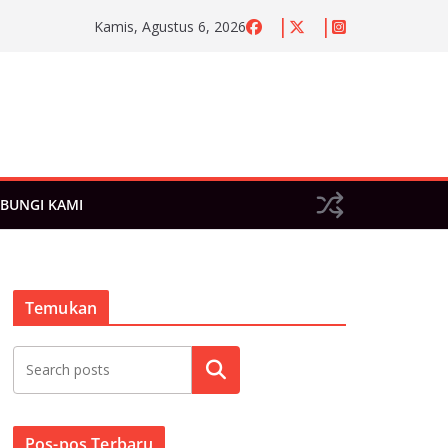
Kamis, Agustus 6, 2026
BUNGI KAMI
Temukan
Cari
Pos-pos Terbaru