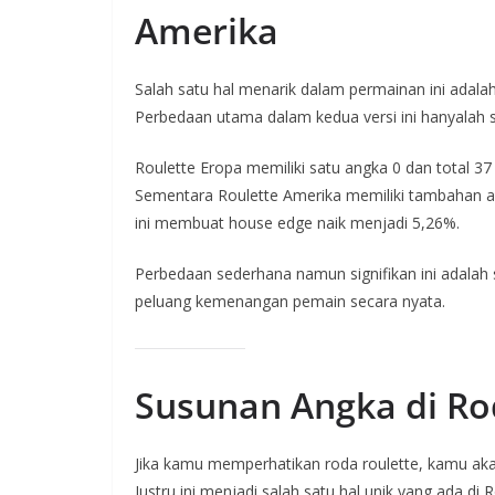
Amerika
Salah satu hal menarik dalam permainan ini adala
Perbedaan utama dalam kedua versi ini hanyalah 
Roulette Eropa memiliki satu angka 0 dan total 37 
Sementara Roulette Amerika memiliki tambahan an
ini membuat house edge naik menjadi 5,26%.
Perbedaan sederhana namun signifikan ini adalah
peluang kemenangan pemain secara nyata.
Susunan Angka di Ro
Jika kamu memperhatikan roda roulette, kamu aka
Justru ini menjadi salah satu hal unik yang ada di