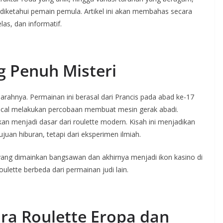
diketahui pemain pemula. Artikel ini akan membahas secara
las, dan informatif.
g Penuh Misteri
jarahnya. Permainan ini berasal dari Prancis pada abad ke-17
Pascal melakukan percobaan membuat mesin gerak abadi.
an menjadi dasar dari roulette modern. Kisah ini menjadikan
ujuan hiburan, tetapi dari eksperimen ilmiah.
ang dimainkan bangsawan dan akhirnya menjadi ikon kasino di
ulette berbeda dari permainan judi lain.
ra Roulette Eropa dan