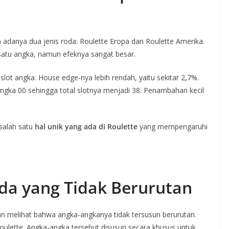
h adanya dua jenis roda: Roulette Eropa dan Roulette Amerika.
satu angka, namun efeknya sangat besar.
slot angka. House edge-nya lebih rendah, yaitu sekitar 2,7%.
gka 00 sehingga total slotnya menjadi 38. Penambahan kecil
 salah satu
hal unik yang ada di Roulette
yang mempengaruhi
da yang Tidak Berurutan
n melihat bahwa angka-angkanya tidak tersusun berurutan.
 Roulette. Angka-angka tersebut disusun secara khusus untuk