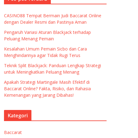
CASINO88 Tempat Bermain Judi Baccarat Online
dengan Dealer Resmi dan Pastinya Aman
Pengaruh Variasi Aturan Blackjack terhadap
Peluang Menang Pemain
Kesalahan Umum Pemain Sicbo dan Cara
Menghindarinya agar Tidak Rugi Terus
Teknik Split Blackjack: Panduan Lengkap Strategi
untuk Meningkatkan Peluang Menang
Apakah Strategi Martingale Masih Efektif di
Baccarat Online? Fakta, Risiko, dan Rahasia
Kemenangan yang Jarang Dibahas!
Kategori
Baccarat