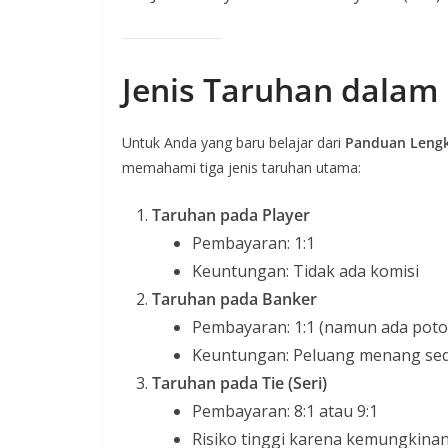
Jenis Taruhan dalam
Untuk Anda yang baru belajar dari
Panduan Lengk
memahami tiga jenis taruhan utama:
Taruhan pada Player
Pembayaran: 1:1
Keuntungan: Tidak ada komisi
Taruhan pada Banker
Pembayaran: 1:1 (namun ada poto
Keuntungan: Peluang menang sedik
Taruhan pada Tie (Seri)
Pembayaran: 8:1 atau 9:1
Risiko tinggi karena kemungkinan 