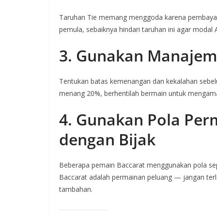
Taruhan Tie memang menggoda karena pembayaran
pemula, sebaiknya hindari taruhan ini agar modal 
3. Gunakan Manajem
Tentukan batas kemenangan dan kekalahan sebelu
menang 20%, berhentilah bermain untuk mengam
4. Gunakan Pola Perm
dengan Bijak
Beberapa pemain Baccarat menggunakan pola seper
Baccarat adalah permainan peluang — jangan ter
tambahan.