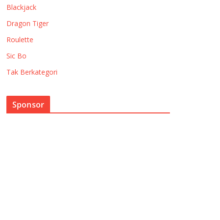
Blackjack
Dragon Tiger
Roulette
Sic Bo
Tak Berkategori
Sponsor