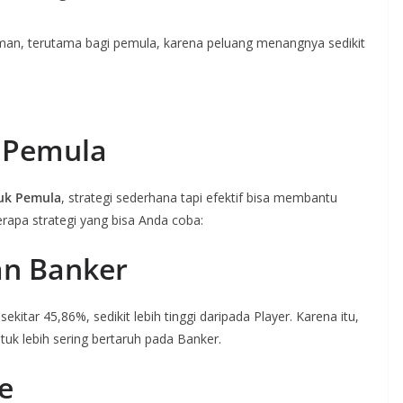
an, terutama bagi pemula, karena peluang menangnya sedikit
k Pemula
uk Pemula
, strategi sederhana tapi efektif bisa membantu
apa strategi yang bisa Anda coba:
an Banker
kitar 45,86%, sedikit lebih tinggi daripada Player. Karena itu,
k lebih sering bertaruh pada Banker.
e