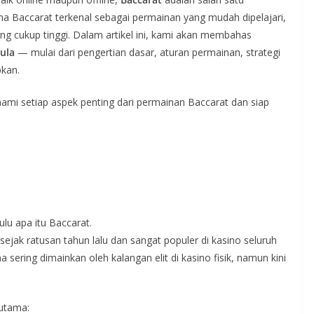
 Baccarat terkenal sebagai permainan yang mudah dipelajari,
g cukup tinggi. Dalam artikel ini, kami akan membahas
ula
— mulai dari pengertian dasar, aturan permainan, strategi
pkan.
i setiap aspek penting dari permainan Baccarat dan siap
lu apa itu Baccarat.
ejak ratusan tahun lalu dan sangat populer di kasino seluruh
sering dimainkan oleh kalangan elit di kasino fisik, namun kini
 utama: