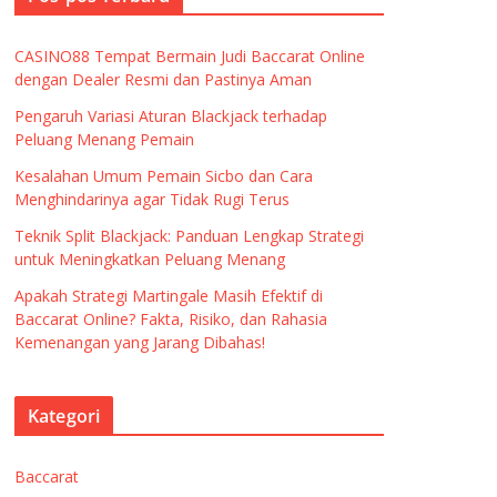
CASINO88 Tempat Bermain Judi Baccarat Online
dengan Dealer Resmi dan Pastinya Aman
Pengaruh Variasi Aturan Blackjack terhadap
Peluang Menang Pemain
Kesalahan Umum Pemain Sicbo dan Cara
Menghindarinya agar Tidak Rugi Terus
Teknik Split Blackjack: Panduan Lengkap Strategi
untuk Meningkatkan Peluang Menang
Apakah Strategi Martingale Masih Efektif di
Baccarat Online? Fakta, Risiko, dan Rahasia
Kemenangan yang Jarang Dibahas!
Kategori
Baccarat