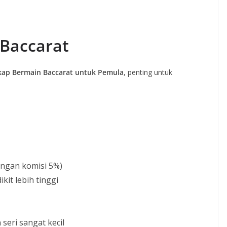
 Baccarat
ap Bermain Baccarat untuk Pemula
, penting untuk
ngan komisi 5%)
it lebih tinggi
seri sangat kecil