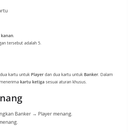
artu
g kanan
.
ngan tersebut adalah 5.
 dua kartu untuk
Player
dan dua kartu untuk
Banker
. Dalam
t menerima
kartu ketiga
sesuai aturan khusus.
enang
andingkan Banker → Player menang.
 menang.