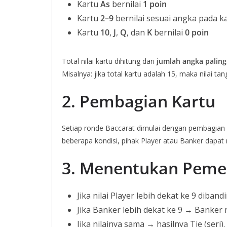
Kartu
As
bernilai
1 poin
Kartu
2–9
bernilai sesuai angka pada k
Kartu
10
,
J
,
Q
, dan
K
bernilai
0 poin
Total nilai kartu dihitung dari
jumlah angka palin
Misalnya: jika total kartu adalah 15, maka nilai ta
2. Pembagian Kartu
Setiap ronde Baccarat dimulai dengan pembagian
beberapa kondisi, pihak Player atau Banker dapa
3. Menentukan Pem
Jika nilai Player lebih dekat ke 9 dib
Jika Banker lebih dekat ke 9 → Banker
Jika nilainya sama → hasilnya Tie (seri).